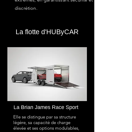
discrétion.
La flotte d'HUByCAR
La Brian James Race Sport
Elle se distingue par sa structure
légère, sa capacité de charge
élevée et ses options modulables,